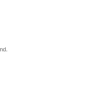
。
nd.