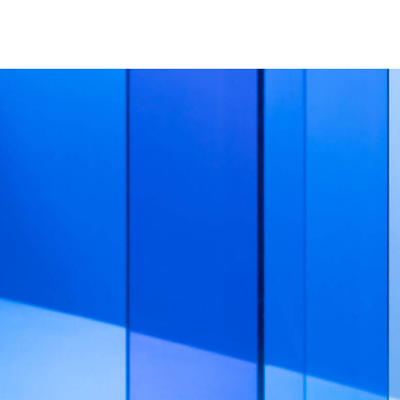
〇
〇
〇