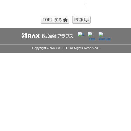
TOPに戻る
PC版
Copyright ARAX Co .,LTD. All Rights Reserved.