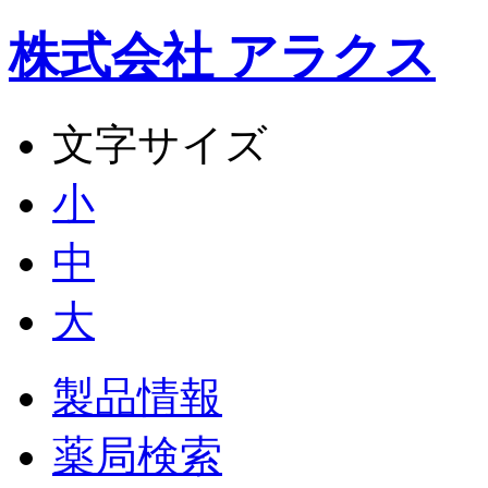
株式会社 アラクス
文字サイズ
小
中
大
製品情報
薬局検索