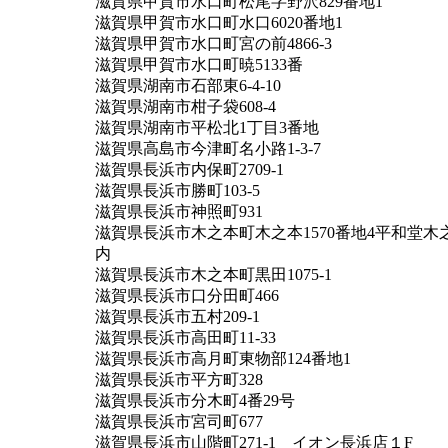
滋賀県甲賀市水口町松尾字野沢829番地1
滋賀県甲賀市水口町水口6020番地1
滋賀県甲賀市水口町宮の前4866-3
滋賀県甲賀市水口町暁5133番
滋賀県湖南市石部東6-4-10
滋賀県湖南市柑子袋608-4
滋賀県湖南市平松北1丁目3番地
滋賀県高島市今津町名小路1-3-7
滋賀県長浜市内保町2709-1
滋賀県長浜市勝町103-5
滋賀県長浜市神照町931
滋賀県長浜市木之本町木之本1570番地4平和堂木
内
滋賀県長浜市木之本町黒田1075-1
滋賀県長浜市口分田町466
滋賀県長浜市五村209-1
滋賀県長浜市高田町11-33
滋賀県長浜市高月町東物部124番地1
滋賀県長浜市平方町328
滋賀県長浜市分木町4番29号
滋賀県長浜市宮司町677
滋賀県長浜市山階町271-1 イオン長浜店１F