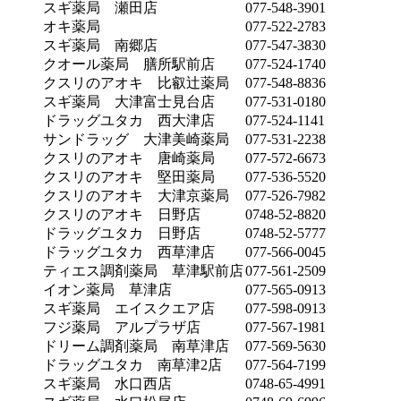
スギ薬局 瀬田店
077-548-3901
オキ薬局
077-522-2783
スギ薬局 南郷店
077-547-3830
クオール薬局 膳所駅前店
077-524-1740
クスリのアオキ 比叡辻薬局
077-548-8836
スギ薬局 大津富士見台店
077-531-0180
ドラッグユタカ 西大津店
077-524-1141
サンドラッグ 大津美崎薬局
077-531-2238
クスリのアオキ 唐崎薬局
077-572-6673
クスリのアオキ 堅田薬局
077-536-5520
クスリのアオキ 大津京薬局
077-526-7982
クスリのアオキ 日野店
0748-52-8820
ドラッグユタカ 日野店
0748-52-5777
ドラッグユタカ 西草津店
077-566-0045
ティエス調剤薬局 草津駅前店
077-561-2509
イオン薬局 草津店
077-565-0913
スギ薬局 エイスクエア店
077-598-0913
フジ薬局 アルプラザ店
077-567-1981
ドリーム調剤薬局 南草津店
077-569-5630
ドラッグユタカ 南草津2店
077-564-7199
スギ薬局 水口西店
0748-65-4991