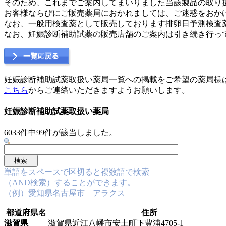
そのため、これまでご案内してまいりました当該製品の取り
お客様ならびにご販売薬局におかれましては、ご迷惑をおか
なお、一般用検査薬として販売しております排卵日予測検査
なお、妊娠診断補助試薬の販売店舗のご案内は引き続き行っ
妊娠診断補助試薬取扱い薬局一覧への掲載をご希望の薬局様
こちら
からご連絡いただきますようお願いします。
妊娠診断補助試薬取扱い薬局
6033件中99件が該当しました。
単語をスペースで区切ると複数語で検索
（AND検索）することができます。
（例）愛知県名古屋市 アラクス
都道府県名
住所
滋賀県
滋賀県近江八幡市安土町下豊浦4705-1