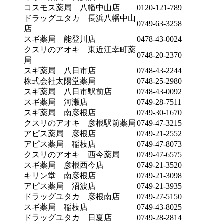
コスモス薬局 八幡中山店
0120-121-789
ドラッグユタカ 長浜八幡中山
0749-63-3258
店
スギ薬局 能登川店
0478-43-0024
クスリのアオキ 東近江幸町薬
0748-20-2370
局
スギ薬局 八日市店
0748-43-2244
株式会社太陽堂薬局
0748-25-2980
スギ薬局 八日市駅前店
0748-43-0092
スギ薬局 河瀬店
0749-28-7511
スギ薬局 南彦根店
0749-30-1670
クスリのアオキ 彦根駅前薬局
0749-47-3215
アピス薬局 彦根店
0749-21-2552
アピス薬局 稲枝店
0749-47-8073
クスリのアオキ 西今薬局
0749-47-6575
スギ薬局 彦根西今店
0749-21-3520
キリン堂 南彦根店
0749-21-3098
アピス薬局 沼波店
0749-21-3935
ドラッグユタカ 彦根南店
0749-27-5150
スギ薬局 稲枝店
0749-43-8025
ドラッグユタカ 日夏店
0749-28-2814