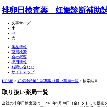
排卵日検査薬 妊娠診断補助
文字サイズ
小
中
大
製品情報
薬局検索
会社概要
採用情報
お問い合わせ
サイトマップ
HOME
>
妊娠診断補助試薬取り扱い薬局一覧
> 検索結果
取り扱い薬局一覧
当社の排卵日検査薬は、 2020年9月30日（金）をもって販