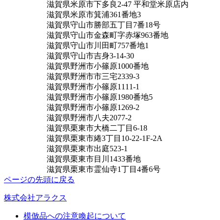
滋賀県米原市下多良2-47 平和堂米原店内
滋賀県米原市箕浦361番地3
滋賀県守山市勝部五丁目7番18号
滋賀県守山市金森町字赤塚963番地
滋賀県守山市川田町757番地1
滋賀県守山市吉身3-14-30
滋賀県野洲市小篠原1000番地
滋賀県野洲市市三宅2339-3
滋賀県野洲市小篠原1111-1
滋賀県野洲市小篠原1980番地5
滋賀県野洲市小篠原1269-2
滋賀県野洲市八夫2077-2
滋賀県栗東市大橋二丁目6-18
滋賀県栗東市綣3丁目10-22-1F-2A
滋賀県栗東市出庭523-1
滋賀県栗東市目川1433番地
滋賀県栗東市霊仙寺1丁目4番6号
ページの先頭に戻る
株式会社アラクス
模倣品への注意喚起について