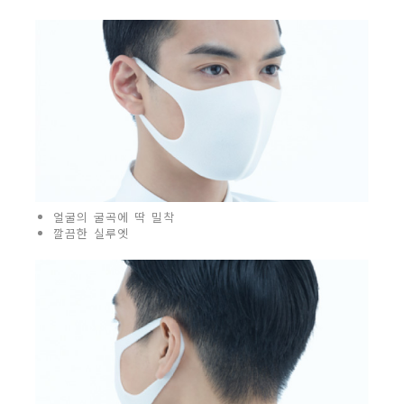
얼굴의 굴곡에 딱 밀착
깔끔한 실루엣