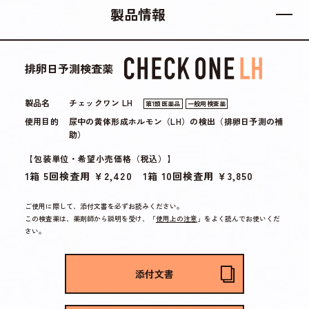
製品情報
排卵日予測検査薬
製品名
チェックワン LH
第1類医薬品
一般用検査薬
使用目的
尿中の黄体形成ホルモン（LH）の検出（排卵日予測の補
助）
【包装単位・希望小売価格（税込）】
1箱 5回検査用 ￥2,420 1箱 10回検査用 ￥3,850
ご使用に際して、添付文書を必ずお読みください。
この検査薬は、薬剤師から説明を受け、「
使用上の注意
」をよく読んでお使いくだ
さい。
添付文書